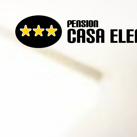
Pensión
Casa
Elena
–
Arzúa
–
Camino
de
Santiago