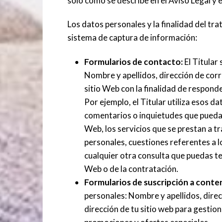
sólo como se describe en el Aviso Legal y e
Los datos personales y la finalidad del tra
sistema de captura de información:
Formularios de contacto:
El Titular
Nombre y apellidos, dirección de corr
sitio Web con la finalidad de responde
Por ejemplo, el Titular utiliza esos d
comentarios o inquietudes que puedas t
Web, los servicios que se prestan a tr
personales, cuestiones referentes a lo
cualquier otra consulta que puedas ten
Web o de la contratación.
Formularios de suscripción a conte
personales: Nombre y apellidos, dire
dirección de tu sitio web para gestiona