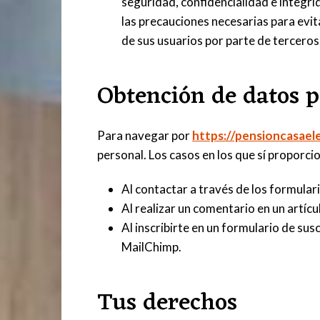
seguridad, confidencialidad e integri
las precauciones necesarias para evit
de sus usuarios por parte de terceros
Obtención de datos p
Para navegar por
https://pensioncasael
personal. Los casos en los que sí proporci
Al contactar a través de los formular
Al realizar un comentario en un artícu
Al inscribirte en un formulario de susc
MailChimp.
Tus derechos