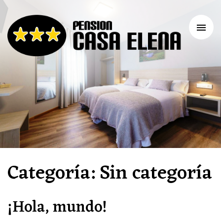
Tog
nav
Pensión
Casa
Elena
–
Arzúa
–
Camino
de
Santiago
Categoría:
Sin categoría
¡Hola, mundo!